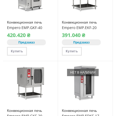
Конвекционная печь
Конвекционная печь
Empero EMP.GKF-40
Empero EMP.EKF-20
газовая
электрическая
420.420
₴
391.040
₴
Предзаказ
Предзаказ
Купить
Купить
НЕТ В НАЛИЧИИ
Конвекционная печь
Конвекционная печь
Empero EMP.GKF-20
Empero EMP.EDKF-17