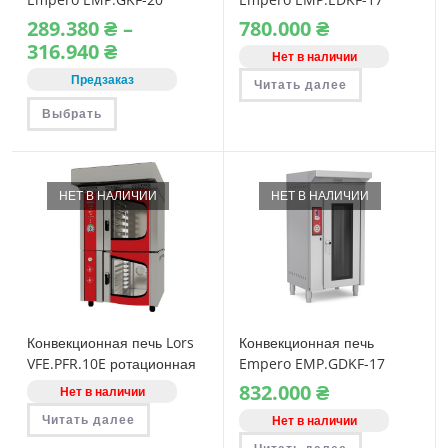
газовая
ротационная
289.380
₴
–
780.000
₴
электрическая
Диапазон
316.940
₴
Нет в наличии
цен:
289.380 ₴
Предзаказ
Читать далее
–
316.940 ₴
Этот
Выбрать
товар
имеет
несколько
вариаций.
Опции
можно
НЕТ В НАЛИЧИИ
НЕТ В НАЛИЧИИ
выбрать
на
странице
товара.
Конвекционная печь Lors
Конвекционная печь
VFE.PFR.10E ротационная
Empero EMP.GDKF-17
электрическая
ротационная газовая
832.000
₴
Нет в наличии
Читать далее
Нет в наличии