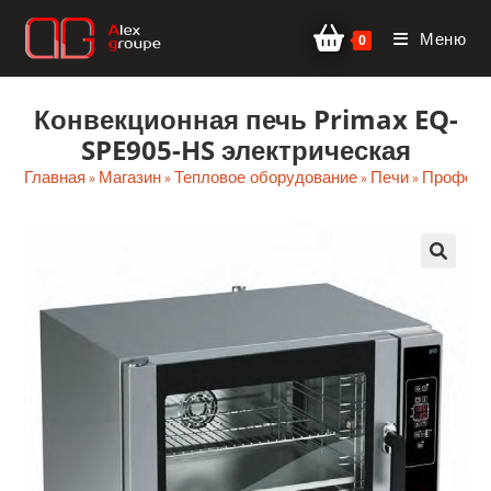
Перейти
Меню
к
0
содержимому
Конвекционная печь Primax EQ-
SPE905-HS электрическая
Главная
Магазин
Тепловое оборудование
Печи
Професс
»
»
»
»
🔍