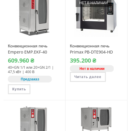
НЕТ В НАЛИЧИИ
Конвекционная печь
Конвекционная печь
Empero EMP.EKF-40
Primax PB-DTE904-HD
электрическая
электрическая
609.960
₴
395.200
₴
40×GN 1/1 или 20×GN 2/1 |
Нет в наличии
47,5 кВт | 400 В
Читать далее
Предзаказ
Купить