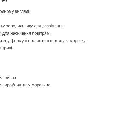
лодному вигляді.
н у холодильнику для дозрівання.
и для насичення повітрям.
джену форму й поставте в шокову заморозку.
ітрині.
 машинах
им виробництвом морозива