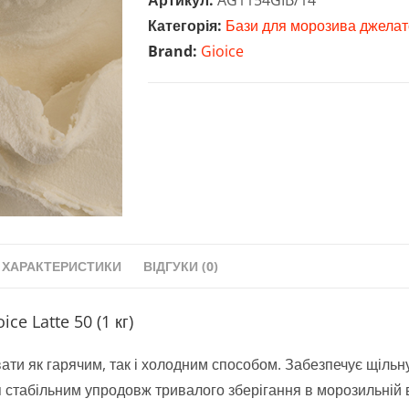
Артикул:
AG1154GIB/14
Gioice
Категорія:
Бази для морозива джела
Latte
Brand:
Gioice
50
(1
кг)
кількість
ХАРАКТЕРИСТИКИ
ВІДГУКИ (0)
e Latte 50 (1 кг)
ати як гарячим, так і холодним способом. Забезпечує щільн
 стабільним упродовж тривалого зберігання в морозильній в