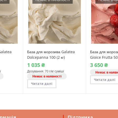
Galatea
База для морозива Galatea
База для мороз
Dolcepanna 100 (2 кг)
Gioice Frutta 50 
1‎ 035
₴
3‎ 650
₴
і
Дозування: 70 г/кг суміші
Немає в наявн
Немає в наявності
Читати далі
Читати далі
рмація
Підтримка