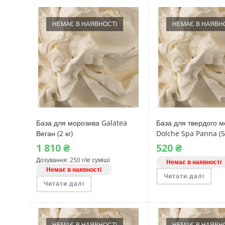
НЕМАЄ В НАЯВНОСТІ
НЕМАЄ В НАЯВН
База для морозива Galatea
База для твердого 
Веган (2 кг)
Dolche Spa Panna (5
1‎ 810
₴
520
₴
Дозування: 250 г/кг суміші
Немає в наявності
Немає в наявності
Читати далі
Читати далі
НЕМАЄ В НАЯВНОСТІ
НЕМАЄ В НАЯВН