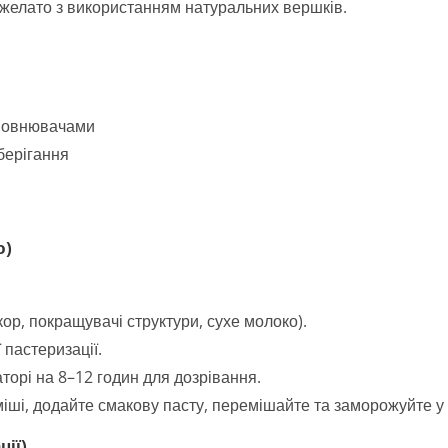
джелато з використанням натуральних вершків.
аповнювачами
зберігання
ю)
ор, покращувачі структури, сухе молоко).
 пастеризації.
торі на 8–12 годин для дозрівання.
уміші, додайте смакову пасту, перемішайте та заморожуйте у
ції)