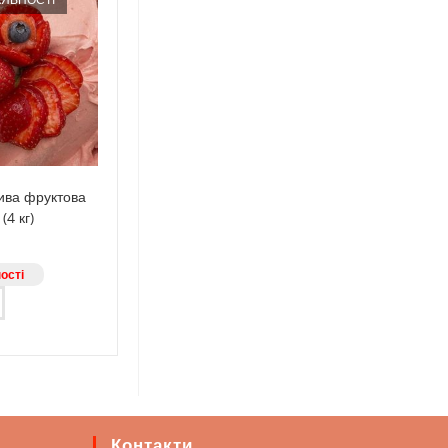
ива фруктова
(4 кг)
ості
Контакти