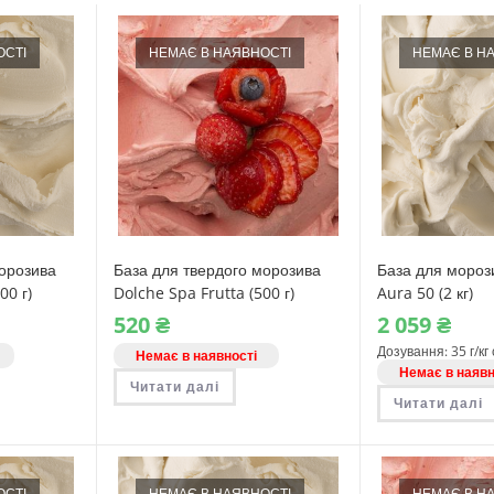
ОСТІ
НЕМАЄ В НАЯВНОСТІ
НЕМАЄ В Н
морозива
База для твердого морозива
База для мороз
00 г)
Dolche Spa Frutta (500 г)
Aura 50 (2 кг)
520
₴
2‎ 059
₴
Дозування: 35 г/кг
Немає в наявності
Немає в наявн
Читати далі
Читати далі
ОСТІ
НЕМАЄ В НАЯВНОСТІ
НЕМАЄ В Н