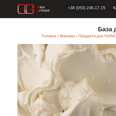
Перейти
+38 (050) 246-17-15
К
до
вмісту
База 
Головна
»
Магазин
»
Продукти для HoRe