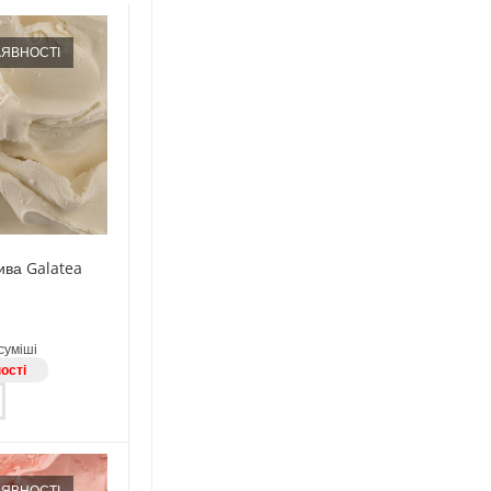
АЯВНОСТІ
ива Galatea
 суміші
ості
АЯВНОСТІ