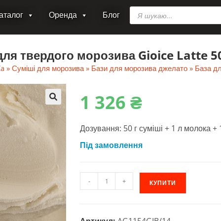
Пошук
аталог
Оренда
Блог
товарів
для твердого морозива Gioice Latte 50 
Ca
»
Суміші для морозива
»
Бази для морозива джелато
»
База дл
1‎ 326
₴
🔍
Дозування: 50 г суміші + 1 л молока + 
Під замовлення
База
-
+
КУПИТИ
для
твердого
морозива