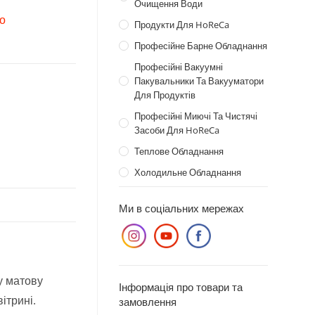
Очищення Води
то
Продукти Для HoReCa
Професійне Барне Обладнання
Професійні Вакуумні
Пакувальники Та Вакууматори
Для Продуктів
Професійні Миючі Та Чистячі
Засоби Для HoReCa
Теплове Обладнання
Холодильне Обладнання
Ми в соціальних мережах
у матову
Інформація про товари та
ітрині.
замовлення