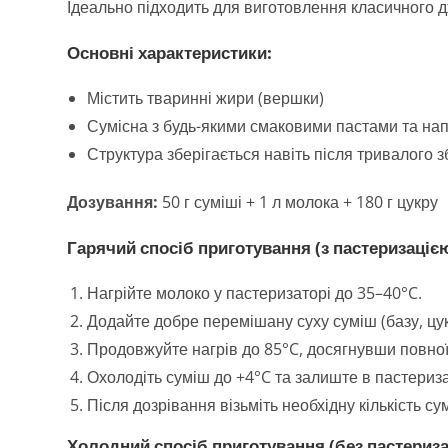
Ідеально підходить для виготовлення класичного 
Основні характеристики:
Містить тваринні жири (вершки)
Сумісна з будь-якими смаковими пастами та н
Структура зберігається навіть після тривалого 
Дозування:
50 г суміші + 1 л молока + 180 г цукру
Гарячий спосіб приготування (з пастеризаціє
Нагрійте молоко у пастеризаторі до 35–40°C.
Додайте добре перемішану суху суміш (базу, цук
Продовжуйте нагрів до 85°C, досягнувши повної
Охолодіть суміш до +4°C та залиште в пастериза
Після дозрівання візьміть необхідну кількість с
Холодний спосіб приготування (без пастериза