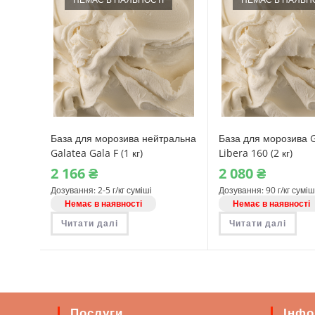
База для морозива нейтральна
База для морозива 
Galatea Gala F (1 кг)
Libera 160 (2 кг)
2‎ 166
₴
2‎ 080
₴
Дозування: 2-5 г/кг суміші
Дозування: 90 г/кг суміш
Немає в наявності
Немає в наявності
Читати далі
Читати далі
Послуги
Інфо