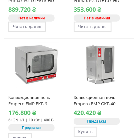
Primax PG-DTE616-HD
Primax PG-DTE107-HD
электрическая
электрическая
889.720
₴
353.600
₴
Нет в наличии
Нет в наличии
Читать далее
Читать далее
Конвекционная печь
Конвекционная печь
Empero EMP.EKF-6
Empero EMP.GKF-40
электрическая
газовая
176.800
₴
420.420
₴
6×GN 1/1 | 10 кВт | 400 В
Предзаказ
Предзаказ
Купить