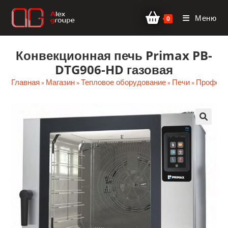
Перейти
Меню
к
0
содержимому
Конвекционная печь Primax PB-
DTG906-HD газовая
Главная
Магазин
Тепловое оборудование
Печи
Професс
»
»
»
»
🔍